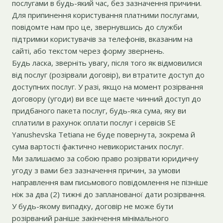
послугами в будь-який час, без зазначення причини.
Для припинення користування платними послугами,
повідомте нам про це, звернувшись до служби
підтримки користувачів за телефонів, вказаним на
сайті, або текстом через форму звернень.
Будь ласка, зверніть увагу, після того як відмовилися
від послуг (розірвали договір), ви втратите доступ до
доступних послуг. У разі, якщо на момент розірвання
договору (угоди) ви все ще маєте чинний доступ до
придбаного пакета послуг, будь-яка сума, яку ви
сплатили в рахунок оплати послуг і сервісів SE
Yanushevska Tetiana не буде повернута, зокрема й
сума вартості фактично невикористаних послуг.
Ми залишаємо за собою право розірвати юридичну
угоду з вами без зазначення причин, за умови
направлення вам письмового повідомлення не пізніше
ніж за два (2) тижні до запланованої дати розірвання.
У будь-якому випадку, договір не може бути
розірваний раніше закінчення мінімального