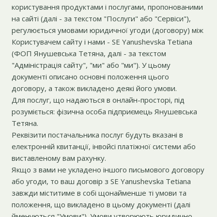
користування продуктами і послугами, пропонованими
на сайті (далі - за текстом "Послуги" або "Сервіси"),
регулюється умовами юридичної угоди (договору) між
Користувачем сайту і нами - SE Yanushevska Tetiana
(ФОП Янушевська Тетяна, далі - за текстом
"Адміністрація сайту", "ми" або "ми"). У цьому
документі описано основні положення цього
договору, а також викладено деякі його умови.
Для послуг, що надаються в онлайн-просторі, під
розуміється: фізична особа підприємець Янушевська
Тетяна.
Реквізити постачальника послуг будуть вказані в
електронній квитанції, інвойсі платіжної системи або
виставленому вам рахунку.
Якщо з вами не укладено іншого письмового договору
або угоди, то ваш договір з SE Yanushevska Tetiana
завжди міститиме в собі щонайменше ті умови та
положення, що викладено в цьому документі (далі
йменуються "Умови"). Умови утворюють юридично