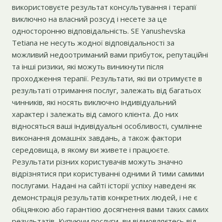
використовуєте результат консультування і терапії
виключно на власний розсуд і несете за це
односторонню відповідальність. SE Yanushevska
Tetiana не несуть жодної відповідальності за
можливий недоотриманий вами прибуток, репутаційні
та інші ризики, які можуть виникнути після
проходження терапії. Результати, які ви отримуєте в
результаті отримання послуг, залежать від багатьох
чинників, які носять виключно індивідуальний
характер і залежать від самого клієнта. До них
відносяться ваші індивідуальні особливості, сумлінне
виконання домашніх завдань, а також фактори
середовища, в якому ви живете і працюєте.
Результати різних користувачів можуть значно
відрізнятися при користуванні одними й тими самими
послугами. Надані на сайті історії успіху наведені як
демонстрація результатів конкретних людей, і не є
обіцянкою або гарантією досягнення вами таких самих
результатів, Купуючи послуги, ви відмовляєтесь від