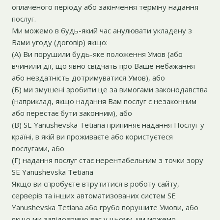
оплаченого періоду або закінчення терміну надання
послуг.
Ми можемо в будь-який час анулювати укладену з
Вами угоду (договір) якщо:
(А) Ви порушили будь-яке положення Умов (або
вчинили дії, що явно свідчать про Ваше небажання
або нездатність дотримуватися Умов), або
(Б) ми змушені зробити це за вимогами законодавства
(наприклад, якщо надання Вам послуг є незаконним
або перестає бути законним), або
(В) SE Yanushevska Tetiana припиняє надання Послуг у
країні, в якій ви проживаєте або користуєтеся
послугами, або
(Г) надання послуг стає нерентабельним з точки зору
SE Yanushevska Tetiana
Якщо ви спробуєте втрутитися в роботу сайту,
серверів та інших автоматизованих систем SE
Yanushevska Tetiana або грубо порушите Умови, або
якщо ми запідозримо вас у цьому, ми можемо