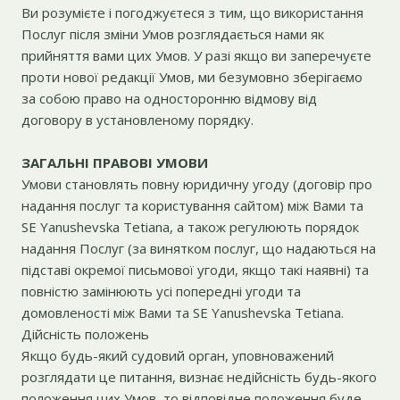
Ви розумієте і погоджуєтеся з тим, що використання
Послуг після зміни Умов розглядається нами як
прийняття вами цих Умов. У разі якщо ви заперечуєте
проти нової редакції Умов, ми безумовно зберігаємо
за собою право на односторонню відмову від
договору в установленому порядку.
ЗАГАЛЬНІ ПРАВОВІ УМОВИ
Умови становлять повну юридичну угоду (договір про
надання послуг та користування сайтом) між Вами та
SE Yanushevska Tetiana, а також регулюють порядок
надання Послуг (за винятком послуг, що надаються на
підставі окремої письмової угоди, якщо такі наявні) та
повністю замінюють усі попередні угоди та
домовленості між Вами та SE Yanushevska Tetiana.
Дійсність положень
Якщо будь-який судовий орган, уповноважений
розглядати це питання, визнає недійсність будь-якого
положення цих Умов, то відповідне положення буде