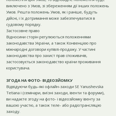
виключено з Умов, зі збереженням дії інших положень
Умов. Решта положень Умов, як і раніше, будуть
дійсні, і їх дотримання може забезпечуватися в
судовому порядку.
Застосовне право
Відносини сторін регулюються положеннями
законодавства України, а також Конвенцією про
міжнародні договори купівлі-продажу. У частині
законодавства про захист прав споживачів,
застосовується законодавство країни проживання
користувача.
ЗГОДА НА ФОТО- ВІДЕОЗЙОМКУ
Відвідуючи будь-які офлайн-заходи SE Yanushevska
Tetiana і (семінари, виїзні заходи, івенти та форуми),
ви надаєте згоду на фото- і відеозйомку івенту за
вашою участю, а також теле- або радіотрансляцію
заходу.